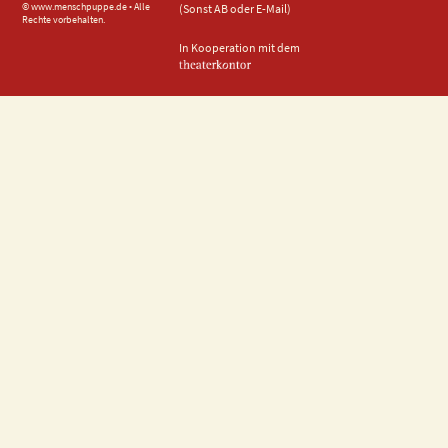
© www.menschpuppe.de • Alle
(Sonst AB oder E-Mail)
Rechte vorbehalten.
In Kooperation mit dem