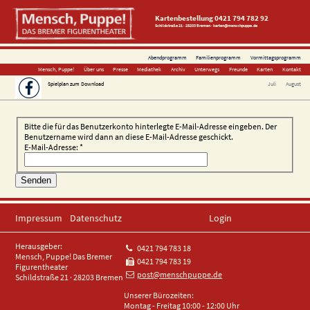
Kartenbestellung
0421 794 782 92
Schildstraße 21 · 28203 Bremen
·
karten@menschpuppe.de
Abendprogramm
Familienprogramm
Vormittagsprogramm
Mensch, Puppe!
Über uns
Presse
Mediathek
Archiv
Unterwegs
Freunde
Karten
Kontakt
Spielplan zum Download
Juli
August
Bitte die für das Benutzerkonto hinterlegte E-Mail-Adresse eingeben. Der
Benutzername wird dann an diese E-Mail-Adresse geschickt.
E-Mail-Adresse:
*
Senden
Impressum
Datenschutz
Login
Herausgeber:
0421 794 783 18
Mensch, Puppe! Das Bremer
0421 794 783 19
Figurentheater
post@menschpuppe.de
Schildstraße 21 · 28203 Bremen
Unserer Bürozeiten:
Montag - Freitag 10:00 - 12:00 Uhr